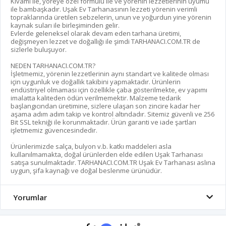
Kıvamı ile, yöreye özel formülü ile ve yörenin lezzetlerinin uyumu
ile bambaşkadır. Uşak Ev Tarhanasının lezzeti yörenin verimli
topraklarında üretilen sebzelerin, unun ve yoğurdun yine yörenin
kaynak suları ile birleşiminden gelir.
Evlerde geleneksel olarak devam eden tarhana üretimi,
değişmeyen lezzet ve doğallığı ile şimdi TARHANACI.COM.TR de
sizlerle buluşuyor.
NEDEN TARHANACI.COM.TR?
İşletmemiz, yörenin lezzetlerinin aynı standart ve kalitede olması
için uygunluk ve doğallık takibini yapmaktadır. Ürünlerin
endüstriyel olmaması için özellikle çaba gösterilmekte, ev yapımı
imalatta kaliteden ödün verilmemektir. Malzeme tedarik
başlangıcından üretimine, sizlere ulaşan son zincire kadar her
aşama adım adım takip ve kontrol altındadır. Sitemiz güvenli ve 256
Bit SSL tekniği ile korunmaktadır. Ürün garanti ve iade şartları
işletmemiz güvencesindedir.
Ürünlerimizde salça, bulyon v.b. katkı maddeleri asla
kullanılmamakta, doğal ürünlerden elde edilen Uşak Tarhanası
satışa sunulmaktadır. TARHANACI.COM.TR Uşak Ev Tarhanası aslına
uygun, şifa kaynağı ve doğal beslenme ürünüdür.
Yorumlar