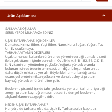
Ürün Açıklaması
SAKLAMA KOŞULLARI
SERİN YERDE MUHAFAZA EDİNİZ
UŞAK EV TARHANASI İÇİNDEKİLER
Domates, Kırmızı Biber, Yeşil Biber, Nane, Kuru Soğan, Yoğurt, Tuz,
Un, Ev usulü maya.
TARHANA VİTAMİN DEĞERLERİ
Uşak tarhanası kullanılan ürünler ve yörenin verdiği damak lezzeti
ile birçok vitamini içinde barındırır. Özellikle A, B, B1, B2, B6, C, D, E,
K, N vitaminleri yönünden güçlüdür. Yoğurta yüksek oranda
bulunan lisin ve treonin aminoasitleri, diğer bileşen olan un da
daha düşük miktarda yer alır. Böylelikle harmanlandığı anda
esansiyel protein miktarı yükselir ve daha besleyici, protein
kaynağı yüksek bir ürün haline gelir.
Beslenme piramidi içinde tahıl grubunda yer alan tarhana, içerdiği
zengin protein kaynağı olması neticesi ile dengeli beslenme
alışkanlıklarının vazgeçilmezidir.
NEDEN UŞAK EV TARHANASI?
Her yöre de tarhana olsa da, Uşak Ev Tarhanası bir başkadır.