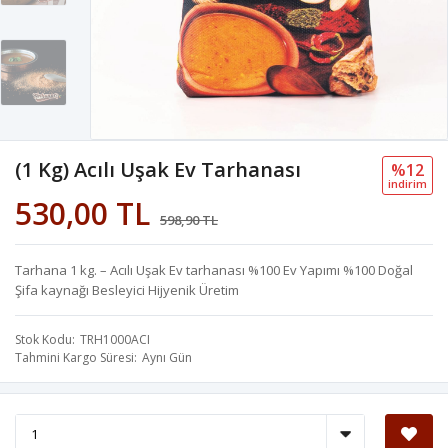
(1 Kg) Acılı Uşak Ev Tarhanası
%12
i̇ndi̇ri̇m
530,00 TL
598,90 TL
Tarhana 1 kg. – Acılı Uşak Ev tarhanası %100 Ev Yapımı %100 Doğal
Şifa kaynağı Besleyici Hijyenik Üretim
Stok Kodu
TRH1000ACI
Tahmini Kargo Süresi
Aynı Gün