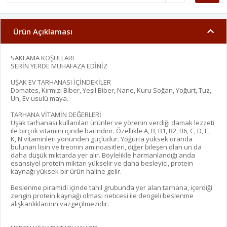
Ürün Açıklaması
SAKLAMA KOŞULLARI
SERİN YERDE MUHAFAZA EDİNİZ
UŞAK EV TARHANASI İÇİNDEKİLER
Domates, Kırmızı Biber, Yeşil Biber, Nane, Kuru Soğan, Yoğurt, Tuz,
Un, Ev usulü maya.
TARHANA VİTAMİN DEĞERLERİ
Uşak tarhanası kullanılan ürünler ve yörenin verdiği damak lezzeti
ile birçok vitamini içinde barındırır. Özellikle A, B, B1, B2, B6, C, D, E,
K, N vitaminleri yönünden güçlüdür. Yoğurta yüksek oranda
bulunan lisin ve treonin aminoasitleri, diğer bileşen olan un da
daha düşük miktarda yer alır. Böylelikle harmanlandığı anda
esansiyel protein miktarı yükselir ve daha besleyici, protein
kaynağı yüksek bir ürün haline gelir.
Beslenme piramidi içinde tahıl grubunda yer alan tarhana, içerdiği
zengin protein kaynağı olması neticesi ile dengeli beslenme
alışkanlıklarının vazgeçilmezidir.