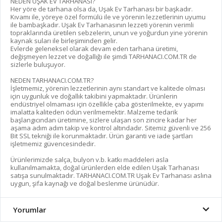
NEDEN UŞAK EV TARHANASI?
Her yöre de tarhana olsa da, Uşak Ev Tarhanası bir başkadır.
Kıvamı ile, yöreye özel formülü ile ve yörenin lezzetlerinin uyumu
ile bambaşkadır. Uşak Ev Tarhanasının lezzeti yörenin verimli
topraklarında üretilen sebzelerin, unun ve yoğurdun yine yörenin
kaynak suları ile birleşiminden gelir.
Evlerde geleneksel olarak devam eden tarhana üretimi,
değişmeyen lezzet ve doğallığı ile şimdi TARHANACI.COM.TR de
sizlerle buluşuyor.
NEDEN TARHANACI.COM.TR?
İşletmemiz, yörenin lezzetlerinin aynı standart ve kalitede olması
için uygunluk ve doğallık takibini yapmaktadır. Ürünlerin
endüstriyel olmaması için özellikle çaba gösterilmekte, ev yapımı
imalatta kaliteden ödün verilmemektir. Malzeme tedarik
başlangıcından üretimine, sizlere ulaşan son zincire kadar her
aşama adım adım takip ve kontrol altındadır. Sitemiz güvenli ve 256
Bit SSL tekniği ile korunmaktadır. Ürün garanti ve iade şartları
işletmemiz güvencesindedir.
Ürünlerimizde salça, bulyon v.b. katkı maddeleri asla
kullanılmamakta, doğal ürünlerden elde edilen Uşak Tarhanası
satışa sunulmaktadır. TARHANACI.COM.TR Uşak Ev Tarhanası aslına
uygun, şifa kaynağı ve doğal beslenme ürünüdür.
Yorumlar