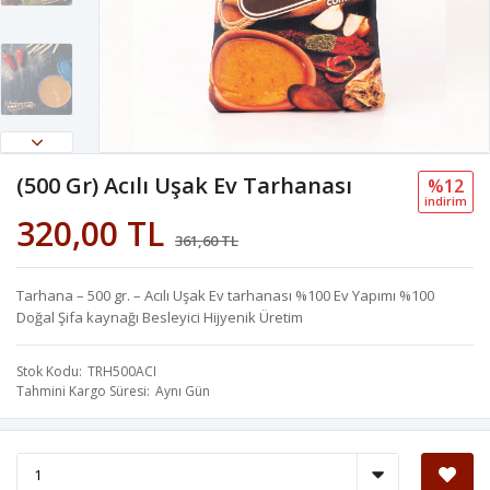
(500 Gr) Acılı Uşak Ev Tarhanası
%12
i̇ndi̇ri̇m
320,00 TL
361,60 TL
Tarhana – 500 gr. – Acılı Uşak Ev tarhanası %100 Ev Yapımı %100
Doğal Şifa kaynağı Besleyici Hijyenik Üretim
Stok Kodu
TRH500ACI
Tahmini Kargo Süresi
Aynı Gün