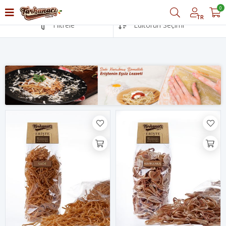
0
TR
Filtrele