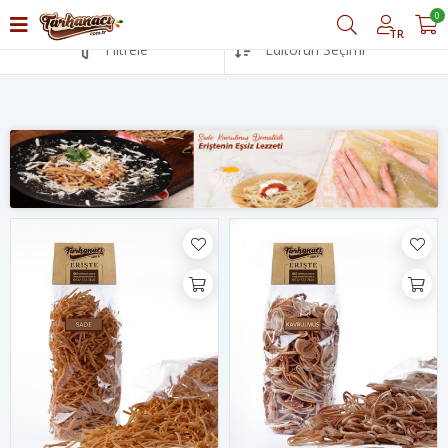
0
TR
Filtrele